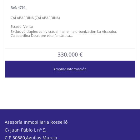
Ref: 4794
CALABARDINA (CALABARDINA)
Estado:
Venta
Exclusivo dúplex con vistas al mar en la urbanización La Alcazaba,
Calabardina Descubre esta fantástica...
330.000 €
Ampliar Información
Asesoría Inmobiliaria Rosselló
C\ Juan Pablo I, nº 5,
C.P.30880,Aguilas Murcia