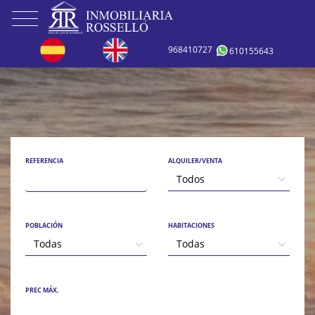
968410727
610155643
REFERENCIA
ALQUILER/VENTA
Todos
POBLACIÓN
HABITACIONES
Todas
Todas
PREC MÁX.